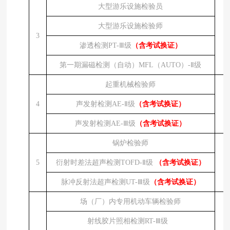
大型游乐设施检验员
大型游乐设施检验师
3
渗透检测
PT-Ⅲ级
（含考试换证）
第一期漏磁检测（自动）
MFL（AUTO）-Ⅱ级
起重机械检验师
4
声发射检测
AE-Ⅱ级
（含考试换证）
声发射检测
AE-Ⅲ级
（含考试换证）
锅炉检验师
5
衍射时差法超声检测
TOFD-Ⅱ级
（含考试换证）
脉冲反射法超声检测
UT-Ⅲ级
（含考试换证）
场（厂）内专用机动车辆检验师
射线胶片照相检测
RT-Ⅲ级