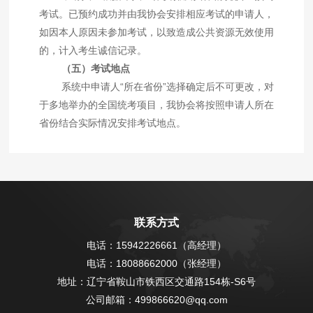
考试。已预约成功并由我协会安排相应考试的申请人，
如因本人原因未参加考试，以致造成公共资源无效使用
的，计入考生诚信记录。
（五）考试地点
系统中申请人
“
所在省份
”
选择确定后不可更改，对
于多地举办的全国统考项目，我协会将按照申请人所在
省份结合实际情况安排考试地点。
联系方式
电话：15942226661（高经理）
电话：18088662000（张经理）
地址：辽宁省鞍山市铁西区交通路154栋-S6号
公司邮箱：499866620@qq.com