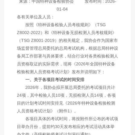
来源：中国特种设备检验协会
发布时间
: 2026-
01-04
各有关单位及人员：
按照《特种设备检验人员考核规则》（
TSG
Z8002-2022
）和《特种设备无损检测人员考核规则》
（
TSG Z8001-2019
）的相关规定，我协会作为国家市
场监督管理总局委托的总局考试机构，根据总局特种设
备局工作部署与具体要求，结合行业对各类检验检测人
员资格取证的实际需求，现将《
2026
年全国特种设备
检验检测人员资格考试计划》发布并说明如下：
一、关于各项目考试的时间安排
2026
年，我协会拟开展总局委托的考试项目共计
24
项，其中检验人员
10
项，无损检测人员
14
项，各项
目的计划考试时间安排见《
2026
年特种设备检验检测
人员资格考试计划》（附件
1
）。
各项目具体的考试时间，将按附件所公布的考试项
目举办月份，提前约
30
天发布相应的考试活动具体举
办文件（高级检验师考试计划另行通知）。