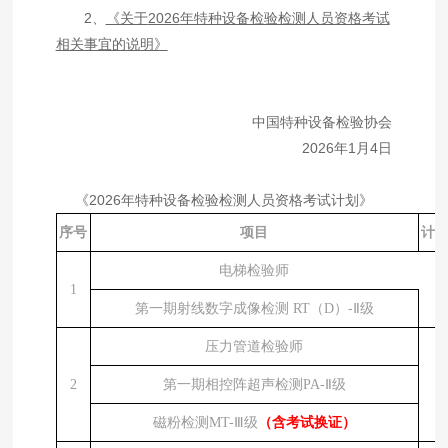
2
、
《关于
2026
年特种设备检验检测人员资格考试
相关事宜的说明》
中国特种设备检验协会
2026
年
1
月
4
日
《
2026年特种设备检验检测人员资格考试计划》
序号
项目
计
电梯检验师
1
第一期射线数字成像检测
RT（D）-Ⅱ级
压力管道检验师
2
第一期相控阵超声检测
PA-Ⅱ级
磁粉检测
MT-Ⅲ级
（含考试换证）