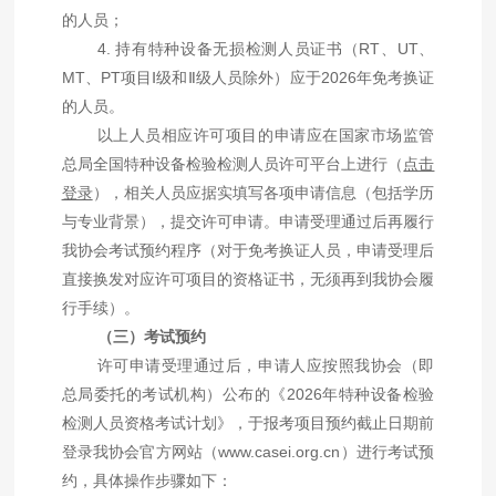
的人员；
4.
持有特种设备无损检测人员证书（
RT
、
UT
、
MT
、
PT
项目
Ⅰ
级和
Ⅱ
级人员除外）应于
2026
年免考换证
的人员。
以上人员相应许可项目的申请应在国家市场监管
总局全国特种设备检验检测人员许可平台上进行（
点击
登录
），相关人员应据实填写各项申请信息（包括学历
与专业背景），提交许可申请。申请受理通过后再履行
我协会考试预约程序（对于免考换证人员，申请受理后
直接换发对应许可项目的资格证书，无须再到我协会履
行手续）。
（三）考试预约
许可申请受理通过后，申请人应按照我协会（即
总局委托的考试机构）公布的《
2026
年特种设备检验
检测人员资格考试计划》，于报考项目预约截止日期前
登录我协会官方网站（
www.casei.org.cn
）进行考试预
约，具体操作步骤如下：