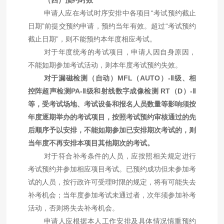
申请人应在考试时序安排中各项目
“
考试预约截止
日期
”
前提交预约申请，预约当年有效。超过
“
考试预约
截止日期
”
，则不能预约本年度相应考试。
对于年度统考的考试项目，申请人因自身原因，
不能如期参加考试活动，则本年度考试预约失效。
对于漏磁检测（自动）
MFL
（
AUTO
）
-Ⅱ
级、相
控阵超声检测
PA-Ⅱ
级和射线数字成像检测
RT
（
D
）
-Ⅱ
等，受考试场地、考试设备和报名人员数量等影响须按
年度逐期举办的考试项目，按照考试预约审核通过的先
后顺序予以安排，不能如期参加已安排期次考试的，则
当年度不再安排本项目其他期次的考试。
对于符合补考条件的人员，应按照相关规定进行
考试预约并参加相应项目考试。已预约成功但未参加考
试的人员，按行政许可受理时限的规定，将有可能失去
补考机会；当年度参加考试未通过者，次年须参加补考
活动，否则将失去补考机会。
申请人应根据本人工作安排及具体情况慎重预约