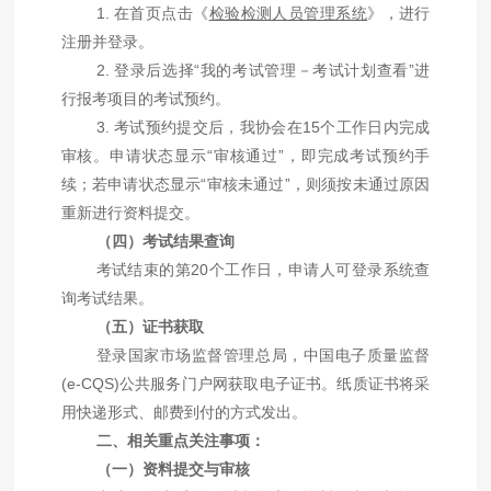
1.
在首页点击《
检验检测人员管理系统
》，进行
注册并登录。
2.
登录后选择
“
我的考试管理－考试计划查看
”
进
行报考项目的考试预约。
3.
考试预约提交后，我协会在
15
个工作日内完成
审核。申请状态显示
“
审核通过
”
，即完成考试预约手
续；若申请状态显示
“
审核未通过
”
，则须按未通过原因
重新进行资料提交。
（四）考试结果查询
考试结束的第
20
个工作日，申请人可登录系统查
询考试结果。
（五）证书获取
登录国家市场监督管理总局，中国电子质量监督
(e-CQS)公共服务门户网获取电子证书。纸质证书将采
用快递形式、邮费到付的方式发出。
二、相关重点关注事项：
（一）资料提交与审核