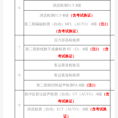
涡流检测
ECT-Ⅱ级
6
涡流检测
ECT-Ⅲ级
（含考试换证）
第二期漏磁检测（自动）
MFL（AUTO）-Ⅱ级
（注
2）
（含考试换证）
压力容器检验师
7
第二期射线数字成像检测
RT（D）-Ⅱ级
（注
2）（含
考试换证）
客运索道检验员
8
客运索道检验师
第二期相控阵超声检测
PA-Ⅱ级
（注
2）
脉冲反射法超声检测（自动）
UT（AUTO）-Ⅱ级
（含
考试换证）
9
涡流检测（自动）
ECT（AUTO）-Ⅱ级
（含考试换
证）