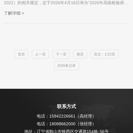
2022）的相关规定，定于2026年4月16日举办“2026年高级检验师资
格取证考试（含补考）”活动。现将此次考试的有关事宜与安排通知
了解详细 >
如下：
首页
上一页
下一页
尾页
页次：1/15页
共88条记录
联系方式
电话：15942226661（高经理）
电话：18088662000（张经理）
地址：辽宁省鞍山市铁西区交通路154栋-S6号